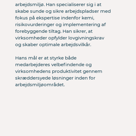
arbejdsliv
arbejdsmiljø. Han specialiserer sig i at 
skabe sunde og sikre arbejdspladser med 
fokus på ekspertise indenfor kemi, 
risikovurderinger og implementering af 
forebyggende tiltag. Han sikrer, at 
virksomheder opfylder lovgivningskrav 
og skaber optimale arbejdsvilkår. 

Et landsdækkende netværk af
Hans mål er at styrke både 
professionelle rådgivere, som tilsammen
medarbejderes velbefindende og 
kan bidrage med rådgivning indenfor
virksomhedens produktivitet gennem 
sikkerhed, arbejdsmiljø og trivsel, så
skræddersyede løsninger inden for 
virksomheder kan skabe et sikkert,
sundt og langt arbejdsliv for deres
medarbejdere.