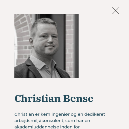
Om os
Facebook
LinkedIn
ARBEJDS
LIV
Et sikkert,
sundt og
Christian Bense
langt
Christian er kemiingeniør og en dedikeret 
arbejdsmiljøkonsulent, som har en 
akademiuddannelse inden for 