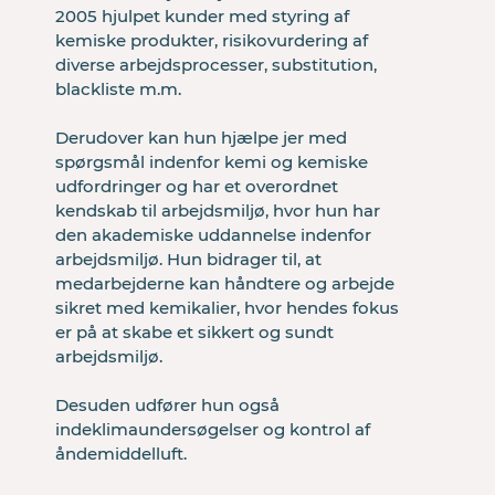
2005 hjulpet kunder med styring af 
kemiske produkter, risikovurdering af 
fundet
diverse arbejdsprocesser, substitution, 
blackliste m.m.     

Derudover kan hun hjælpe jer med 
spørgsmål indenfor kemi og kemiske 
Vi har ikke nogen side der hedder
udfordringer og har et overordnet 
"/handelsbetingelser", er du sikker på
kendskab til arbejdsmiljø, hvor hun har 
adressen er korrekt?
den akademiske uddannelse indenfor 
arbejdsmiljø. Hun bidrager til, at 
medarbejderne kan håndtere og arbejde 
sikret med kemikalier, hvor hendes fokus 
er på at skabe et sikkert og sundt 
arbejdsmiljø.            

Desuden udfører hun også 
indeklimaundersøgelser og kontrol af 
åndemiddelluft. 