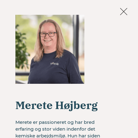
Om os
Facebook
LinkedIn
ARBEJDS
LIV
Siden blev
Merete Højberg
ikke
Merete er passioneret og har bred 
erfaring og stor viden indenfor det 
kemiske arbejdsmiljø. Hun har siden 