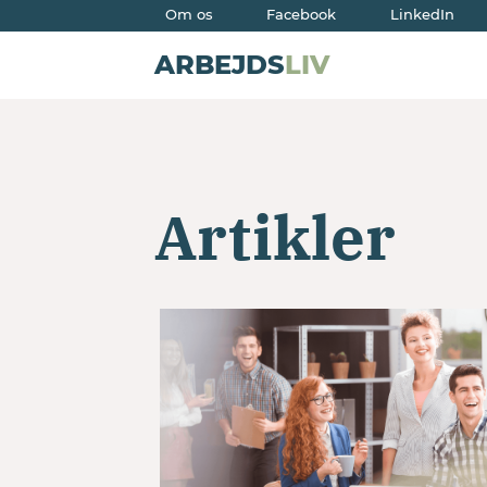
Om os
Facebook
LinkedIn
ARBEJDS
LIV
Artikler