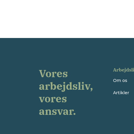
Vores
Arbejdsl
Om os
arbejdsliv,
Artikler
vores
ansvar.