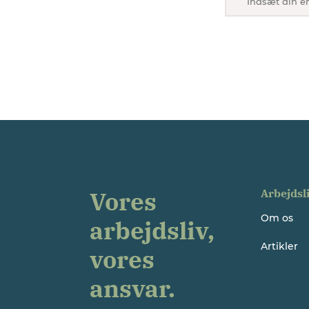
Vores
Arbejdsl
Om os
arbejdsliv,
Artikler
vores
ansvar.