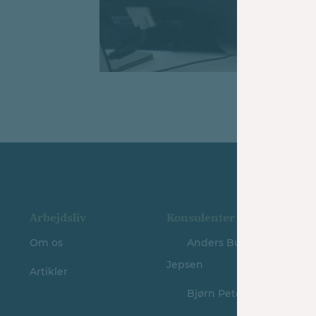
Arbejdsliv
Konsulenter
Pa
Om os
Anders Busk-
A
Jepsen
Artikler
W
Bjørn Petersen
BP