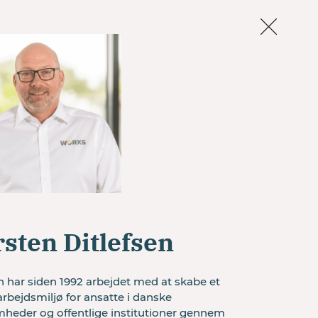
nter
Artikler
Kontakt
Få et tilbud
mstilling du ikke lige ved
ndteres?
sten Ditlefsen
vores partnere hjælpe med at
 har siden 1992 arbejdet med at skabe et 
rbejdsmiljø for ansatte i danske 
mheder og offentlige institutioner gennem 