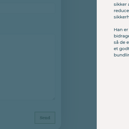
sikker 
reducer
sikkerh
Han er
bidrage
så de e
et godt
bundli
Send