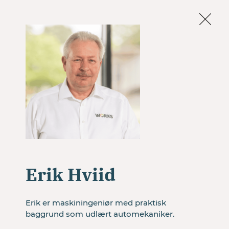
Om os
Facebook
LinkedIn
ARBEJDS
LIV
Få et tilbud
Erik Hviid
Erik er maskiningeniør med praktisk 
baggrund som udlært automekaniker.  
